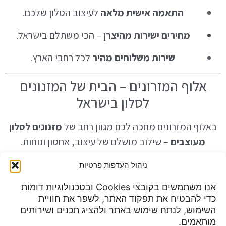
התאמה אישית מלאה
לעיצוב הסלון שלכם.
מחירים ישירות מהיצרן
– הכי משתלם בישראל.
שירות משלוחים מהיר
לכל רחבי הארץ.
אלוף המזרונים – הבית של המזנונים
לסלון בישראל
באלוף המזרונים מחכה לכם מגוון רחב של
מזנונים לסלון
מעוצבים
– שילוב מושלם של עיצוב, אחסון ונוחות.
הזמינו עכשיו באתר או הגיעו לאולם התצוגה ותגלו איך
ניהול העדפות פרטיות
מזנון איכותי יכול לשדרג את כל הבית שלכם.
אנו משתמשים בקובצי Cookies ובטכנולוגיות דומות
כדי להבטיח את תפקוד האתר, לשפר את חוויית
שעות פעילות:
השימוש, לנתח שימוש באתר ולהציג תכנים ושירותים
מדיניות פרטיות
א-ה 9:00 עד 23:00
מותאמים.
תנאי שימוש