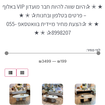
★ ✭ ✰היום שווה להיות חבר מועדון VIP באלוף
– פרטים בטלפון ובחנות✰ ✭ ★
★ ✭ ✰הצעת מחיר מיידית בוואטסאפ 055-
8998207✰ ✭ ★
לפי מחיר:
₪
3499
—
₪
199