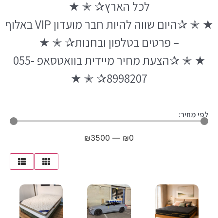
לכל הארץ✰ ✭ ★
★ ✭ ✰היום שווה להיות חבר מועדון VIP באלוף
– פרטים בטלפון ובחנות✰ ✭ ★
★ ✭ ✰הצעת מחיר מיידית בוואטסאפ 055-
8998207✰ ✭ ★
לפי מחיר:
₪
3500
—
₪
0