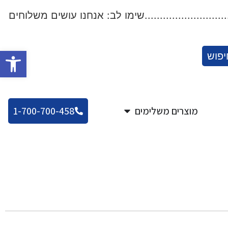
..................שימו לב: אנחנו עושים משלוחים לכל הארץ!..
פתח סרגל
יפוש
מוצרים משלימים
1-700-700-458