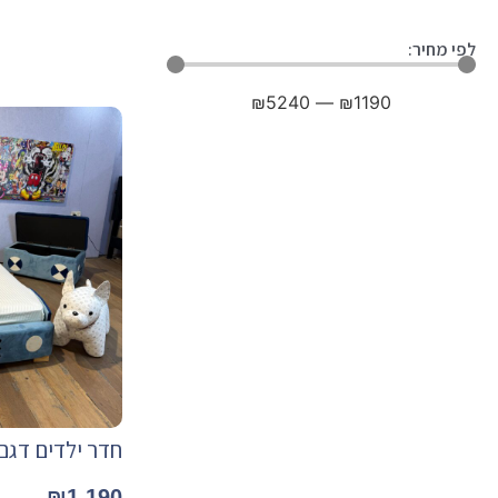
לפי מחיר:
₪
5240
—
₪
1190
חדר ילדים דגם
₪
1,190