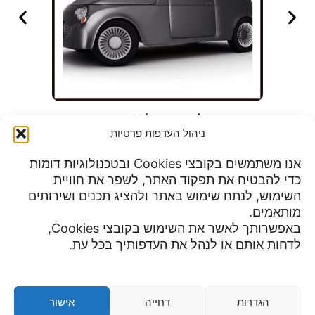
שלם וקח – על גג הרכב
ניהול העדפות פרטיות
אנו משתמשים בקובצי Cookies ובטכנולוגיות דומות
כדי להבטיח את תפקוד האתר, לשפר את חוויית
שעות פעילות:
השימוש, לנתח שימוש באתר ולהציג תכנים ושירותים
מדיניות פרטיות
א-ה 9:00 עד 23:00
מותאמים.
תנאי שימוש
יום שישי 8:30 עד 15:00
באפשרותך לאשר את השימוש בקובצי Cookies,
הצהרת נגישות
מוצ"ש עד חצות
לדחות אותם או לנהל את העדפותיך בכל עת.
צור קשר
ביטול עסקה ומדיניות השבת מוצרים
מדיניות משלוחים
תקנון
הגדרות
דחייה
אישור