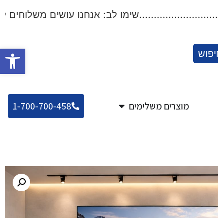
..................שימו לב: אנחנו עושים משלוחים לכל הארץ!.
פתח סרגל
יפוש
מוצרים משלימים
1-700-700-458