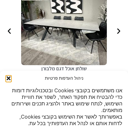
שולחן אוכל דגם מלבורן
₪
2,490
ניהול העדפות פרטיות
אנו משתמשים בקובצי Cookies ובטכנולוגיות דומות
כדי להבטיח את תפקוד האתר, לשפר את חוויית
שעות פעילות:
השימוש, לנתח שימוש באתר ולהציג תכנים ושירותים
מדיניות פרטיות
א-ה 9:00 עד 23:00
מותאמים.
תנאי שימוש
יום שישי 8:30 עד 15:00
באפשרותך לאשר את השימוש בקובצי Cookies,
הצהרת נגישות
מוצ"ש עד חצות
לדחות אותם או לנהל את העדפותיך בכל עת.
צור קשר