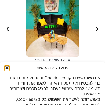
ספה מעוצבת דגם עדי
₪
1,390
ניהול העדפות פרטיות
אנו משתמשים בקובצי Cookies ובטכנולוגיות דומות
כדי להבטיח את תפקוד האתר, לשפר את חוויית
שעות פעילות:
השימוש, לנתח שימוש באתר ולהציג תכנים ושירותים
מדיניות פרטיות
א-ה 9:00 עד 23:00
מותאמים.
תנאי שימוש
יום שישי 8:30 עד 15:00
באפשרותך לאשר את השימוש בקובצי Cookies,
הצהרת נגישות
מוצ"ש עד חצות
לדחות אותם או לנהל את העדפותיך בכל עת.