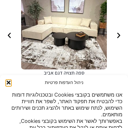
ספה חצויה דגם אביב
₪
4,990
ניהול העדפות פרטיות
אנו משתמשים בקובצי Cookies ובטכנולוגיות דומות
כדי להבטיח את תפקוד האתר, לשפר את חוויית
שעות פעילות:
השימוש, לנתח שימוש באתר ולהציג תכנים ושירותים
מדיניות פרטיות
א-ה 9:00 עד 23:00
מותאמים.
תנאי שימוש
יום שישי 8:30 עד 15:00
באפשרותך לאשר את השימוש בקובצי Cookies,
הצהרת נגישות
מוצ"ש עד חצות
לדחות אותם או לנהל את העדפותיך בכל עת.