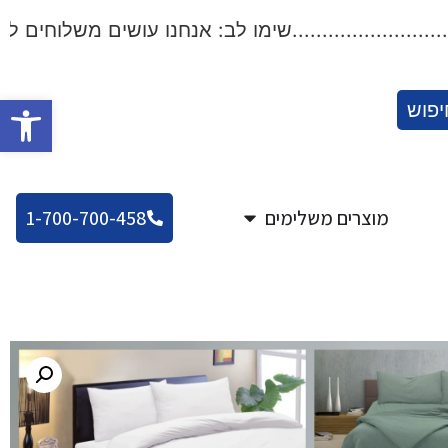
..................שימו לב: אנחנו עושים משלוחים לכל הארץ!..
פתח סרגל
יפוש
מוצרים משלימים
1-700-700-458