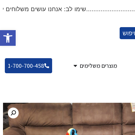
..................שימו לב: אנחנו עושים משלוחים לכל הארץ!.
פתח סרגל
יפוש
מוצרים משלימים
1-700-700-458