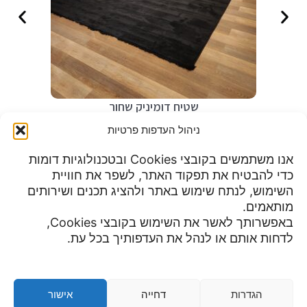
שטיח דומיניק שחור
₪
499
ניהול העדפות פרטיות
אנו משתמשים בקובצי Cookies ובטכנולוגיות דומות
כדי להבטיח את תפקוד האתר, לשפר את חוויית
שעות פעילות:
השימוש, לנתח שימוש באתר ולהציג תכנים ושירותים
מדיניות פרטיות
א-ה 9:00 עד 23:00
מותאמים.
תנאי שימוש
יום שישי 8:30 עד 15:00
באפשרותך לאשר את השימוש בקובצי Cookies,
הצהרת נגישות
מוצ"ש עד חצות
לדחות אותם או לנהל את העדפותיך בכל עת.
צור קשר
ביטול עסקה ומדיניות השבת מוצרים
מדיניות משלוחים
תקנון
הגדרות
דחייה
אישור