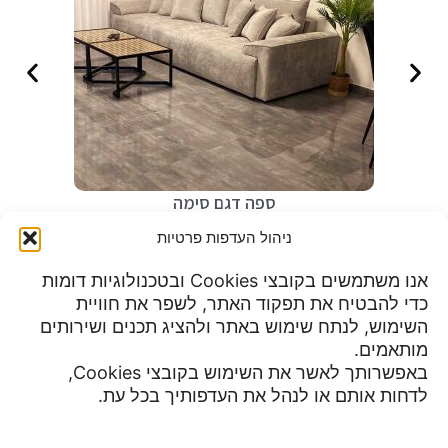
ספה דגם סימה
₪
5,490
ניהול העדפות פרטיות
אנו משתמשים בקובצי Cookies ובטכנולוגיות דומות
כדי להבטיח את תפקוד האתר, לשפר את חוויית
שעות פעילות:
השימוש, לנתח שימוש באתר ולהציג תכנים ושירותים
מדיניות פרטיות
א-ה 9:00 עד 23:00
מותאמים.
תנאי שימוש
יום שישי 8:30 עד 15:00
באפשרותך לאשר את השימוש בקובצי Cookies,
הצהרת נגישות
מוצ"ש עד חצות
לדחות אותם או לנהל את העדפותיך בכל עת.
צור קשר
ביטול עסקה ומדיניות השבת מוצרים