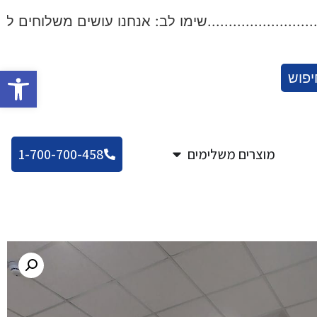
................שימו לב: אנחנו עושים משלוחים לכל הארץ!...
פתח סרגל
יפוש
מוצרים משלימים
1-700-700-458