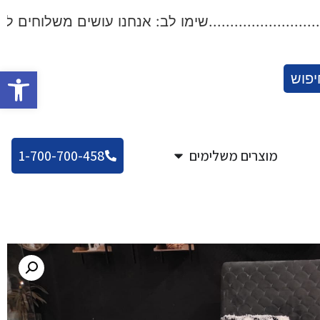
..................שימו לב: אנחנו עושים משלוחים לכל הארץ!..
פתח סרגל
יפוש
מוצרים משלימים
1-700-700-458