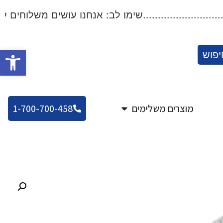
..................שימו לב: אנחנו עושים משלוחים לכל הארץ!.
פתח סרגל
יפוש
מוצרים משלימים
1-700-700-458