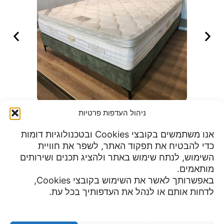
קינג קויל יערות הכרמל
ניהול העדפות פרטיות
אנו משתמשים בקובצי Cookies ובטכנולוגיות דומות
כדי להבטיח את תפקוד האתר, לשפר את חוויית
שעות פעילות:
השימוש, לנתח שימוש באתר ולהציג תכנים ושירותים
מדיניות פרטיות
א-ה 9:00 עד 23:00
מותאמים.
תנאי שימוש
יום שישי 8:30 עד 15:00
באפשרותך לאשר את השימוש בקובצי Cookies,
הצהרת נגישות
מוצ"ש עד חצות
לדחות אותם או לנהל את העדפותיך בכל עת.
צור קשר
ביטול עסקה ומדיניות השבת מוצרים
מדיניות משלוחים