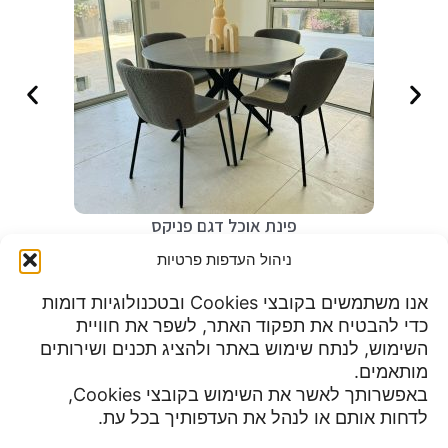
פינת אוכל דגם פניקס
₪
990
ניהול העדפות פרטיות
אנו משתמשים בקובצי Cookies ובטכנולוגיות דומות
כדי להבטיח את תפקוד האתר, לשפר את חוויית
שעות פעילות:
השימוש, לנתח שימוש באתר ולהציג תכנים ושירותים
מדיניות פרטיות
א-ה 9:00 עד 23:00
מותאמים.
תנאי שימוש
יום שישי 8:30 עד 15:00
באפשרותך לאשר את השימוש בקובצי Cookies,
הצהרת נגישות
מוצ"ש עד חצות
לדחות אותם או לנהל את העדפותיך בכל עת.
צור קשר