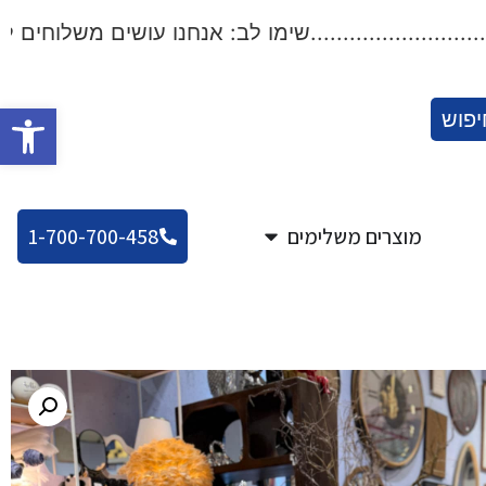
..................שימו לב: אנחנו עושים משלוחים לכל הארץ!.
פתח סרגל
יפוש
מוצרים משלימים
1-700-700-458