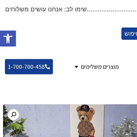
...................שימו לב: אנחנו עושים משלוחים לכל הארץ!.
פתח סרגל
יפוש
מוצרים משלימים
1-700-700-458