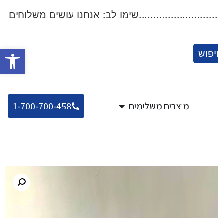
..................שימו לב: אנחנו עושים משלוחים לכל הארץ!.
פתח סרגל
יפוש
מוצרים משלימים
1-700-700-458