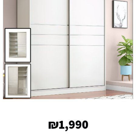
₪
1,990