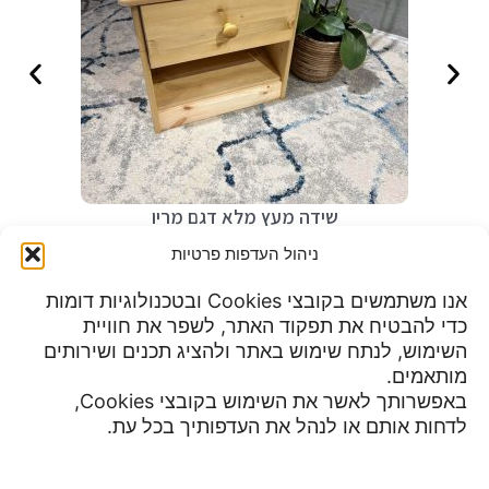
שידה מעץ מלא דגם מריו
₪
49
ניהול העדפות פרטיות
אנו משתמשים בקובצי Cookies ובטכנולוגיות דומות
כדי להבטיח את תפקוד האתר, לשפר את חוויית
שעות פעילות:
השימוש, לנתח שימוש באתר ולהציג תכנים ושירותים
מדיניות פרטיות
א-ה 9:00 עד 23:00
מותאמים.
תנאי שימוש
יום שישי 8:30 עד 15:00
באפשרותך לאשר את השימוש בקובצי Cookies,
הצהרת נגישות
מוצ"ש עד חצות
לדחות אותם או לנהל את העדפותיך בכל עת.
צור קשר
ביטול עסקה ומדיניות השבת מוצרים
מדיניות משלוחים